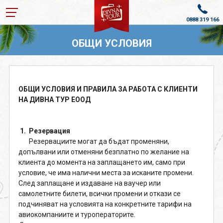
0888 319 166
ПОЧИВКИ В ТУРЦИЯ 2026
ОБЩИ УСЛОВИЯ
ПОЧИВКИ ОТ ВАРНА
КРУИЗИ С ВОДАЧ
ОБЩИ УСЛОВИЯ И ПРАВИЛА ЗА РАБОТА С КЛИЕНТИ
НА ДИВНА ТУР ЕООД
КРУИЗИ
ПОЛЕТИ ДО ГЕРМАНИЯ
1. Резервация
Резервациите могат да бъдат променяни,
ПОЧИВКИ И ЕКСКУРЗИИ
допълвани или отменяни безплатно по желание на
клиента до момента на заплащането им, само при
ОЩЕ
условие, че има налични места за исканите промени.
След заплащане и издаване на ваучер или
За нас
Лиценз
самолетните билети, всички промени и откази се
подчиняват на условията на конкретните тарифи на
Банкова сметка
Общи условия
авиокомпаниите и туроператорите.
Политика за
Контакти