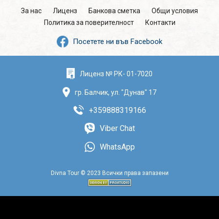
За нас
Лиценз
Банкова сметка
Общи условия
Политика за поверителност
Контакти
Посетете ни във Facebook
Лиценз № РК- 01-7020
гр. Балчик, ул. "Дунав" 17
+359888319166
Viber Chat
WhatsApp
Divna Tour © 2023 Всички права запазени