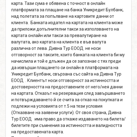
карта. Тази сума е обявена с точност в онлайн
платформата за плащане на банка Уникредит Булбанк,
над полетата за попълване на картовите данни от
клиента. Банката издател на картата на клиента може
да приложи допълнителни такси за използването на
картата онлайн или такси за превалутиране на
валутата, ако картата на клиента е във валута
различна от лева. Дивна Тур ЕООД не носи
отговорност за таксите, които банката на клиента би му
начислила и той е длъжен да се запознае с тях преди
да извърши плащането си онлайн в платформата на
Уникредит Булбанк, свързана със сайта на Дивна Тур
ЕООД . Клиентът носи отговорност за истинността и
достоверността на предоставените от него/нея данни
на картата. Отказът на резервация след завършването
и потвърждаването й се счита за отказ на покупката и
подлежи на условията от т.5 на тези условия
(Отказване на заявени услуги). От своя страна, Дивна
Тур ЕООД има право да откаже издаването на билета/
билетите при съмнения за истинността и валидността
на предоставената карта.