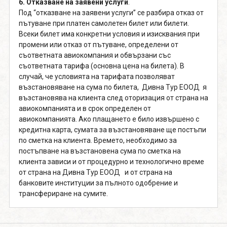
6. Отказване на заявени услуги
.
Под “отказване на заявени услуги” се разбира отказ от
пътуване при платен самолетен билет или билети.
Всеки билет има конкретни условия и изисквания при
промени или отказ от пътуване, определени от
съответната авиокомпания и обвързани със
съответната тарифа (основна цена на билета). В
случай, че условията на тарифата позволяват
възстановяване на сума по билета, Дивна Тур ЕООД я
възстановява на клиента след оторизация от страна на
авиокомпанията и в срок определен от
авиокомпанията. Ако плащането е било извършено с
кредитна карта, сумата за възстановяване ще постъпи
по сметка на клиента. Времето, необходимо за
постъпване на възстановена сума по сметка на
клиента зависи и от процедурно и технологично време
от страна на Дивна Тур ЕООД и от страна на
банковите институции за пълното одобрение и
трансфериране на сумите.