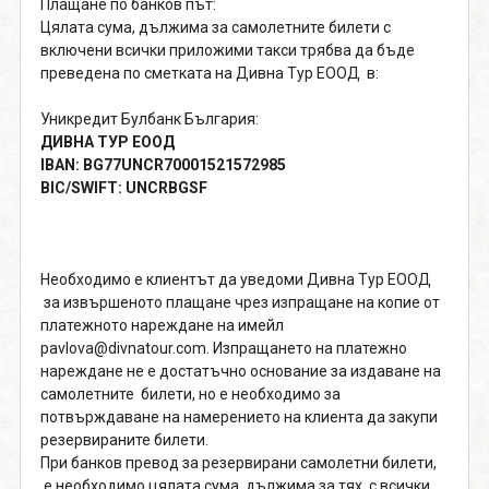
Плащане по банков път:
Цялата сума, дължима за самолетните билети с
включени всички приложими такси трябва да бъде
преведена по сметката на Дивна Тур ЕООД в:
Уникредит Булбанк България:
ДИВНА ТУР ЕООД
IBAN: BG77UNCR70001521572985
BIC/SWIFT: UNCRBGSF
Необходимо е клиентът да уведоми Дивна Тур ЕООД
за извършеното плащане чрез изпращане на копие от
платежното нареждане на имейл
pavlova@divnatour.com. Изпращането на платежно
нареждане не е достатъчно основание за издаване на
самолетните билети, но е необходимо за
потвърждаване на намерението на клиента да закупи
резервираните билети.
При банков превод за резервирани самолетни билети,
е необходимо цялата сума, дължима за тях, с всички