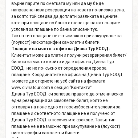
върне парите по сметката му или да му бъде
направена нова резервация на новата по-висока цена,
за която той следва да доплати разликата в цените,
като при плащане по банка отново ще важат същите
условия за плащане по банка описани тук.
Такъв тип плащане не е възможно при закупуване на
(лоукост) нискотарифни самолетни билети.
Плащане на място в офис на Дивна Тур ЕООД :
Клиентът може да плати и получи резервирания билет/
билети на място в който и да е офис на Дивна Тур
ЕООД , но не по-късно от определения срок за
плащане. Координатите на офиса на Дивна Тур ЕООД
можете да откриете на уеб сайта на фирмата –
www.divnatour.com в секция “Контакти”.
Дивна Тур ЕООД си запазва правото да отмени всяка
една резервация за самолетен билет, която не
отговаря на поне едно от гореизброените условия за
плащане и съответното плащане не е получено от
Дивна Тур ЕООД в посочените срокове. Такъв тип
плащане не е възможно при закупуване на (лоукост)
нискотарифни самолетни билети.