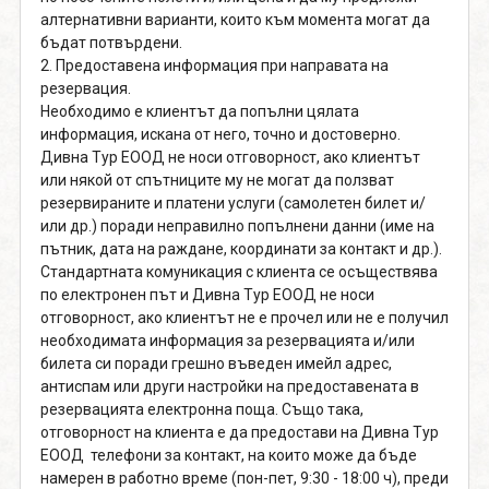
алтернативни варианти, които към момента могат да
бъдат потвърдени.
2. Предоставена информация при направата на
резервация.
Необходимо е клиентът да попълни цялата
информация, искана от него, точно и достоверно.
Дивна Тур ЕООД не носи отговорност, ако клиентът
или някой от спътниците му не могат да ползват
резервираните и платени услуги (самолетен билет и/
или др.) поради неправилно попълнени данни (име на
пътник, дата на раждане, координати за контакт и др.).
Стандартната комуникация с клиента се осъществява
по електронен път и Дивна Тур ЕООД не носи
отговорност, ако клиентът не е прочел или не е получил
необходимата информация за резервацията и/или
билета си поради грешно въведен имейл адрес,
антиспам или други настройки на предоставената в
резервацията електронна поща. Също така,
отговорност на клиента е да предостави на Дивна Тур
ЕООД телефони за контакт, на които може да бъде
намерен в работно време (пон-пет, 9:30 - 18:00 ч), преди