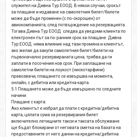
служител на Дивна Тур ЕООД. В някои случаи, срокът
за плащане и издаване на самолетния билет/билети
може да бъде променен (с по-скорошен) от
авиокомпанията, след потвърждение на резервацията.
Тогава Дивна Тур ЕООД следва да уведоми клиента по
електронен път за по-ранния срок за плащане. Дивна
Тур ЕООД няма влияние над тази промяна и клиентът,
ако желае да закупи самолетния билет/билети на
първоначално резервираната цена, трябва да ги
заплати в посочения нов срок. При заплащане на
самолетни билети на лоукост (нискотарфини)
превозвачи, плащането се извършва на момента,
онлайн, с дебитна или кредитна карта.
5.1 Плащането може да бъде извършено по следните
начини:
Плащане с карта:
Ако клиентът е избрал да плати с кредитна/дебитна
карта, цялата сума за резервирания билет
включително летищните такси и таксата обслужване
ще бъдат блокирани от неговата сметка на базата на
предоставените от него данни на кредитна/дебитна