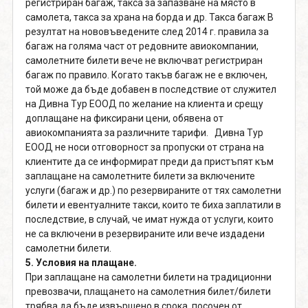
регистриран багаж, такса за запазване на място в
самолета, такса за храна на борда и др. Такса багаж В
резултат на нововъведените след 2014 г. правила за
багаж на голяма част от редовните авиокомпании,
самолетните билети вече не включват регистриран
багаж по правило. Когато такъв багаж не е включен,
той може да бъде добавен в последствие от служител
на Дивна Тур ЕООД по желание на клиента и срещу
доплащане на фиксирани цени, обявена от
авиокомпанията за различните тарифи. Дивна Тур
ЕООД не носи отговорност за пропуски от страна на
клиентите да се информират преди да пристъпят към
заплащане на самолетните билети за включените
услуги (багаж и др.) по резервираните от тях самолетни
билети и евентуалните такси, които те биха заплатили в
последствие, в случай, че имат нужда от услуги, които
не са включени в резервираните или вече издадени
самолетни билети.
5. Условия на плащане.
При заплащане на самолетни билети на традиционни
превозвачи, плащането на самолетния билет/билети
трябва да бъде извършено в срока, посочен от