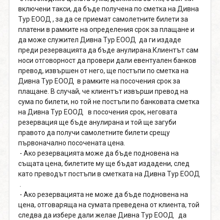
включени такси, да бъде получена по сметка на Дивна
Тур ЕООД , за да се приемат самолетните билети за
платени в рамките на определения срок за плащане и
да може служител Дивна Тур ЕООД да ги издаде
преди резервацията да бъде анулирана.Клиентът сам
носи отговорност да провери дали евентуален банков
превод, извършен от него, ще постъпи по сметка на
Дивна Тур ЕООД в рамките на посочения срок за
плащане. В случай, че клиентът извърши превод на
сума по билети, но той не постъпи по банковата сметка
на Дивна Тур ЕООД в посочения срок, неговата
резервация ще бъде анулирана и той ще загуби
правото да получи самолетните билети срещу
първоначално посочената цена.
- Ако резервацията може да бъде подновена на
същата цена, билетите му ще бъдат издадени, след
като преводът постъпи в сметката на Дивна Тур ЕООД
.
- Ако резервацията не може да бъде подновена на
цена, отговаряща на сумата преведена от клиента, той
следва да избере дали желае Дивна Тур ЕООД да