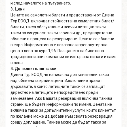
и след началото на пътуването.
3. Цени
Цените на самолетни билети и предоставени от Дивна
Тур ЕООД включват стойността на самолетния билет/
билети, такса обслужване и всички летищни такси,
такси за сигурност, такси гориво и др., предварително
обявени в процеса на резервиране. Цените са обявени
в евро. Информативно е показана и превалутирана
цена в лева по курс 1,96. Плащането на билети на
традиционни авиокомпании се извършва винаги и само
в лева.
4. Допълнителни такси.
Дивна Тур ЕООД не начислява допълнителни такси
над обявената крайна цена. Изключение правят
държавите, в които летищните такси се заплащат
директно на летището непосредствено преди
заминаване. Ако Вашата резервация включва такива
страни, ще бъдете информирани по имейл. Цената не
включва такси за допълнителни услуги, които клиентът
по желание може да добави към своята резерврация
срещу доплащане. Такива може да бъдат такса за