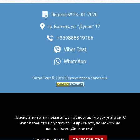
Лиценз № РК- 01-7020
гр. Балчик, ул. "Дунав" 17
+359888319166
Viber Chat
WhatsApp
Divna Tour © 2023 Всички права запазени
„Бисквитките“ ни помагат да предоставяме услугите си. С
използването на услугите ни приемате, че можем да
използваме „бисквитки“.
Прочети повече
СЪГЛАСЕН СЪМ