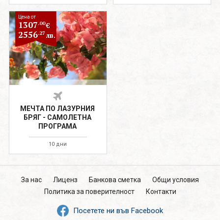
Цена от
1307
.00
€
2556
.27
лв.
МЕЧТА ПО ЛАЗУРНИЯ
БРЯГ - САМОЛЕТНА
ПРОГРАМА
10 дни
За нас
Лиценз
Банкова сметка
Общи условия
Политика за поверителност
Контакти
Посетете ни във Facebook