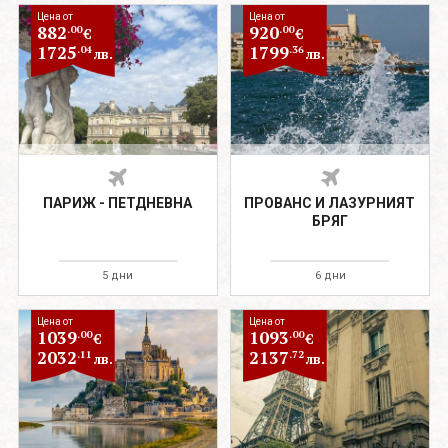
Цена от
Цена от
882
920
.00
.00
€
€
1725
1799
.04
.36
лв.
лв.
ПАРИЖ - ПЕТДНЕВНА
ПРОВАНС И ЛАЗУРНИЯТ
БРЯГ
5 дни
6 дни
Цена от
Цена от
1039
1093
.00
.00
€
€
2032
2137
.11
.72
лв.
лв.