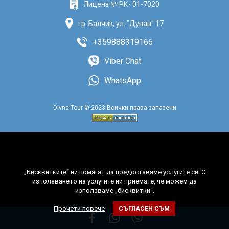
Лиценз № РК- 01-7020
поверителност
гр. Балчик, ул. "Дунав" 17
0888 319166
Запитване
+359888319166
Viber Chat
СВЪРЖИ СЕ С НАС
WhatsApp
Divna Tour © 2023 Всички права запазени
„Бисквитките“ ни помагат да предоставяме услугите си. С
използването на услугите ни приемате, че можем да
използваме „бисквитки“.
Прочети повече
СЪГЛАСЕН СЪМ