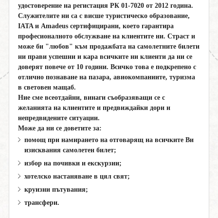
поверителност
удостоверение на регистация РК 01-7020 от 2012 година.
Служителите ни са с висше туристическо образование,
IATA и Amadeus сертифицирани, което гарантира
0888 319166
Запитване
професионалното обслужване на клиентите ни. Страст и
може би "любов" към продажбата на самолетните билети
ни прави успешни и кара всичките ни клиенти да ни се
СВЪРЖИ СЕ С НАС
доверят повече от 10 години. Всичко това е подкрепено с
отлично познаване на пазара, авиокомпаниите, туризма
в световен мащаб.
Ние сме всеотдайни, винаги съобразяващи се с
желанията на клиентите и предвиждайки дори и
непредвидените ситуации.
Може да ни се доветите за:
помощ при намирането на отговарящ на всичките Ви
изисквания самолетен билет;
избор на почивки и екскурзии;
хотелско настаняване в цял свят;
круизни пътувания;
трансфери.