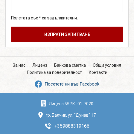
Полетата със * са задължителни.
За нас
Лиценз
Банкова сметка
Общи условия
Политика за поверителност
Контакти
Посетете ни във Facebook
Лиценз № РК- 01-7020
гр. Балчик, ул. "Дунав" 17
+359888319166