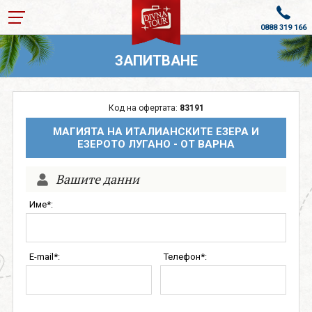
0888 319 166
ПОЧИВКИ В ТУРЦИЯ 2026
ЗАПИТВАНЕ
ПОЧИВКИ ОТ ВАРНА
Код на офертата:
83191
КРУИЗИ С ВОДАЧ
МАГИЯТА НА ИТАЛИАНСКИТЕ ЕЗЕРА И
КРУИЗИ
ЕЗЕРОТО ЛУГАНО - ОТ ВАРНА
ПОЛЕТИ ДО ГЕРМАНИЯ
Вашите данни
ПОЧИВКИ И ЕКСКУРЗИИ
Име*:
ОЩЕ
E-mail*:
Телефон*:
За нас
Лиценз
Банкова сметка
Общи условия
Политика за
Контакти