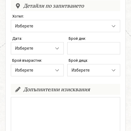
поверителност
Детайли по запитването
Хотел:
0888 319166
Запитване
Дата:
Брой дни:
СВЪРЖИ СЕ С НАС
Брой възрастни:
Брой деца:
Допълнителни изисквания