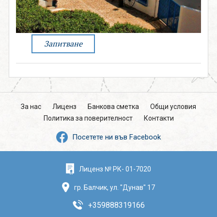
поверителност
0888 319166
Запитване
Запитване
СВЪРЖИ СЕ С НАС
За нас
Лиценз
Банкова сметка
Общи условия
Политика за поверителност
Контакти
Посетете ни във Facebook
Лиценз № РК- 01-7020
гр. Балчик, ул. "Дунав" 17
+359888319166