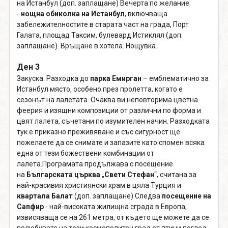
на Истанбул (доп. заплащане) Вечерта по желание
-
нощна обиколка на Истанбул
, включваща
забележителностите в старата част на града, Порт
Галата, площад Таксим, булевард Истиклял (доп.
заплащане). Връщане в хотела. Нощувка.
Ден 3
Закуска. Разходка до
парка Емирган
– емблематично за
Истанбул място, особено през пролетта, когато е
сезонът на лалетата. Очаква ви неповторима цветна
феерия и изящни композиции от различни по форма и
цвят лалета, съчетани по изумителен начин. Разходката
тук е приказно преживяване и със сигурност ще
пожелаете да се снимате и запазите като спомен всяка
една от тези божествени комбинации от
лалета.Програмата продължава с посещение
на
Българската църква
„
Свети Стефан
“, считана за
най-красивия християнски храм в цяла Турция и
квартала Балат
(доп. заплащане) Следва
посещение на
Сапфир
- най-високата жилищна сграда в Европа,
извисяваща се на 261 метра, от където ще можете да се