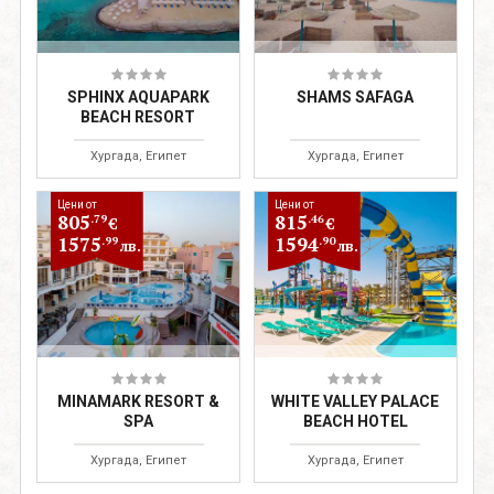
SPHINX AQUAPARK
SHAMS SAFAGA
BEACH RESORT
Хургада, Египет
Хургада, Египет
Цени от
Цени от
805
815
.79
.46
€
€
1575
1594
.99
.90
лв.
лв.
MINAMARK RESORT &
WHITE VALLEY PALACE
SPA
BEACH HOTEL
Хургада, Египет
Хургада, Египет