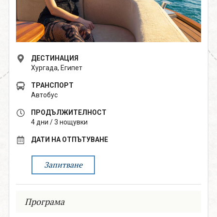
поверителност
0888 319166
Запитване
ДЕСТИНАЦИЯ
СВЪРЖИ СЕ С НАС
Хургада, Египет
ТРАНСПОРТ
Автобус
ПРОДЪЛЖИТЕЛНОСТ
4 дни / 3 нощувки
ДАТИ НА ОТПЪТУВАНЕ
Запитване
Програма