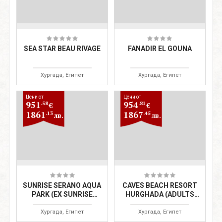
SEA STAR BEAU RIVAGE
FANADIR EL GOUNA
Хургада, Египет
Хургада, Египет
Цени от
Цени от
951
954
.58
.81
€
€
1861
1867
.13
.45
лв.
лв.
SUNRISE SERANO AQUA
CAVES BEACH RESORT
PARK (EX SUNRISE
HURGHADA (ADULTS
RIVIERA AQUA PARK)
ONLY 16+)
Хургада, Египет
Хургада, Египет