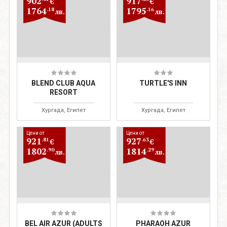
902
917
€
€
1764
1795
.18
.16
лв.
лв.
BLEND CLUB AQUA
TURTLE'S INN
RESORT
Хургада, Египет
Хургада, Египет
Цени от
Цени от
921
927
.81
.63
€
€
1802
1814
.90
.29
лв.
лв.
BEL AIR AZUR (ADULTS
PHARAOH AZUR