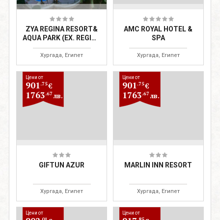
ZYA REGINA RESORT&
AMC ROYAL HOTEL &
AQUA PARK (EX. REGINA
SPA
RESORT HURGHADA)
Хургада, Египет
Хургада, Египет
Цени от
Цени от
901
901
.75
.75
€
€
1763
1763
.67
.67
лв.
лв.
GIFTUN AZUR
MARLIN INN RESORT
Хургада, Египет
Хургада, Египет
Цени от
Цени от
.01
.85