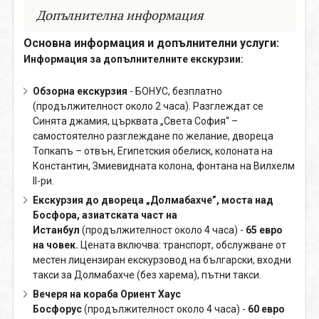
Допълнителна информация
Основна информация и допълнителни услуги:
Информация за допълнителните екскурзии:
Обзорна екскурзия
- БОНУС, безплатно
(продължителност около 2 часа). Разглеждат се
Синята джамия, църквата „Света София“ –
самостоятелно разглеждане по желание, двореца
Топкапъ – отвън, Египетския обелиск, колоната на
Константин, Змиевидната колона, фонтана на Вилхелм
II-ри.
Екскурзия до двореца „Долмабахче”, моста над
Босфора, азиатската част на
Истанбул
(продължителност около 4 часа) -
65 евро
на човек.
Цената включва: транспорт, обслужване от
местен лицензиран екскурзовод на български, входни
такси за Долмабахче (без харема), пътни такси.
Вечеря на кораба Ориент Хаус
Босфорус
(продължителност около 4 часа) -
60 евро