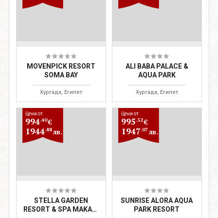
MOVENPICK RESORT
ALI BABA PALACE &
SOMA BAY
AQUA PARK
Хургада, Египет
Хургада, Египет
Цени от
Цени от
994
995
.40
.52
€
€
1944
1947
.88
.07
лв.
лв.
STELLA GARDEN
SUNRISE ALORA AQUA
RESORT & SPA MAKADI
PARK RESORT