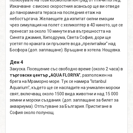
полюбувате на този космополитен град от птичи поглед.
Изкачване с високо скоростния асансьор ще ви отведе
до панорамната тераса на последния етаж на
небостъргача. Желаещите да изпитат силни емоции
чрез симулация на полет с хеликоптер в 4D киното, ще се
пренесат за около 10 минути във вътрешността на
Синята джамия, Хиподрума, Света София, дори ще
усетят по краката си пръските вода „прелитайки“ над
Босфора (доп. заплащане). Връщане в хотела. Нощувка.
Ден 4
Закуска. Посещение със свободно време (около 2 часа) в
търговски център „AQUA FLORIYA”
, разположен на
брега на Мраморно море. Тук се намира “Istanbul
Aquarium", където ще се насладите на уникален морски
свят, включващ около 1500 вида животни и над 15 000
земни и морски създания. (доп. заплащане за билет за
аквариума). Отпътуване за България. Пристигане в
София около полунощ.