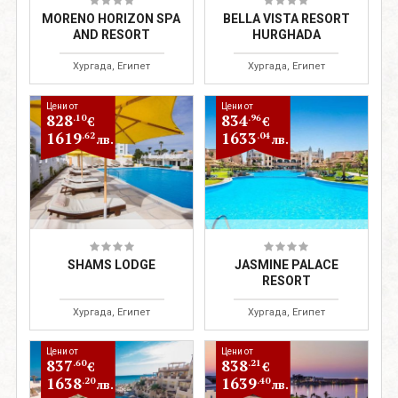
MORENO HORIZON SPA
BELLA VISTA RESORT
AND RESORT
HURGHADA
Хургада, Египет
Хургада, Египет
Цени от
Цени от
828
834
.10
.96
€
€
1619
1633
.62
.04
лв.
лв.
SHAMS LODGE
JASMINE PALACE
RESORT
Хургада, Египет
Хургада, Египет
Цени от
Цени от
837
838
.60
.21
€
€
1638
1639
.20
.40
лв.
лв.