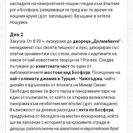
насладите на невероятните нощни гледки към Златния
рог и Босфора, разкриващи се пред вас по време на
нощния круиз (доп. заплащане). Връщане в хотела.
Нощувка.
Ден 2
Закуска. От 8.30 ч. екскурзия до
двореца „Долмабахче”
-
ненадминат със своята пищност и лукс, декориран със
златни орнаменти и със стени, окичени с картините на
някои от най-известните творци на 19ти век. Следва
пътуване до
азиатската част
по един от
емблематичните
мостове над Босфора
. Посещение на
най-голямата джамия в Турция - Чамлъджа
, чийто
дизайн е вдъхновен от епохата на Мимар Синан.
Свободно време за фото пауза в панорамния парк на
един от хълмовете, от който се открива великолепна
панорама към необятния мегаполис (доп. заплащане).
Възможност за дневна разходка с
яхта по Босфора
,
придружена от беседата на местен екскурзовод, който
ще ви запознае с историята на красивите сгради и
дворци, разположени на азиатския и европейския бряг