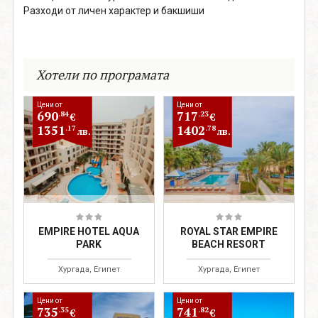
Разходи от личен характер и бакшиши
Хотели по програмата
Цени от
Цени от
690
717
.84
.23
€
€
1351
1402
.17
.78
лв.
лв.
EMPIRE HOTEL AQUA
ROYAL STAR EMPIRE
PARK
BEACH RESORT
Хургада, Египет
Хургада, Египет
Цени от
Цени от
735
741
.35
.82
€
€