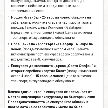
екскурзовод, възможност да се докоснете до
красивите пейзажи и сгради, познати ни от
телевизионния екран.
Нощен Истанбул
-
25 евро на човек.
обиколка на
забележителностите в старата част, моста Галата,
площад Таксим, улица Истиклял и Galataport
(продължителност около 3 часа). Цената включва:
транспорт, екскурзоводско обслужване.
Посещение на небостъргача Сапфир - 45 евро на
човек.
(продължителност около 4 часа). Цената
включва: транспорт, екскурзоводско обслужване и
входна такса за 4D симулатора.
Екскурзия до желязната църква „Свети Стефан“ и
старият еврейски квартал Балат
(продължителност
около 4 часа) -
15 евро на човек
. Цената включва:
транспорт, екскурзоводско обслужване.
Всички допълнителни екскурзии се извършват от
местен лицензиран екскурзовод на български език.
Последователността на екскурзиите обявени в
програмата не се гарантира и може да бъде