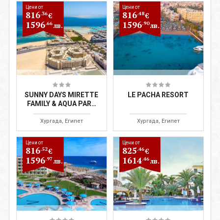
Цени от
Цени от
816
816
.36
.48
€
€
1596
1596
.66
.90
лв.
лв.
SUNNY DAYS MIRETTE
LE PACHA RESORT
FAMILY & AQUA PARK
(2ND LINE)
Хургада, Египет
Хургада, Египет
Цени от
Цени от
816
825
.52
.46
€
€
1596
1614
.97
.46
лв.
лв.