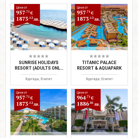
Цени от
Цени от
957
957
.71
.71
€
€
1873
1873
.12
.12
лв.
лв.
SUNRISE HOLIDAYS
TITANIC PALACE
RESORT (ADULTS ONLY
RESORT & AQUAPARK
+16)
Хургада, Египет
Хургада, Египет
Цени от
Цени от
957
964
.71
.71
€
€
1873
1886
.12
.81
лв.
лв.