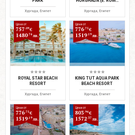
PARK
HURGHADA (E. ROMA
RESORT)
Хургада, Египет
Хургада, Египет
Цени от
Цени от
757
776
.09
.75
€
€
1480
1519
.74
.19
лв.
лв.
ROYAL STAR BEACH
KING TUT AQUA PARK
RESORT
BEACH RESORT
Хургада, Египет
Хургада, Египет
Цени от
Цени от
776
803
.75
.94
€
€
1519
1572
.19
.37
лв.
лв.