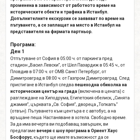
променена в зависимост от работното време на
историческите обекти и трафика в Истанбул.
Допълнителните екскурзии се заявяват по време на
пътуването, а се заплащат на място в Истанбул на
представителя на фирмата партньор.
Програма:
Ден 1
Отпътуване от София в 05:00 ч. от паркинга пред
стадион „Васил Левски”, от Шел Пазардиж в 05:45 ч., от
Пловдив в 07:00 ч. от OMВ Санкт Петербург, от
Димитровград в 08:00 ч. от Газпром Димитровград. След
пристигане в Истанбул следва
пешеходна обиколка на
историческия център на града
(включена в цената) с
разглеждане на Хиподрума, Египетския обелиск, „Синята
джамия”, църквата „Св. София”, двореца „Топкапъ”
(отвън). Пътуването към центъра е с автобус, а на
връщане пеша. Настаняване в хотела. Свободно време.
За да има вечерта ви подобаващ завършек, ви
предлагаме
вечеря с шоу програма в Ориент Хаус
Босфорус
, където ще имате възможност да се