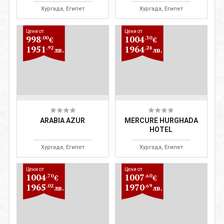
BAY
Хургада, Египет
Хургада, Египет
Цени от
Цени от
998
1004
.00
.30
€
€
1951
1964
.92
.24
лв.
лв.
ARABIA AZUR
MERCURE HURGHADA
HOTEL
Хургада, Египет
Хургада, Египет
Цени от
Цени от
1004
1007
.70
.60
€
€
1965
1970
.02
.69
лв.
лв.