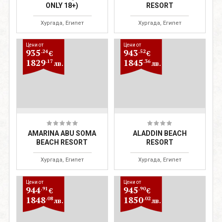
ONLY 18+)
RESORT
Хургада, Египет
Хургада, Египет
Цени от
Цени от
935
943
.24
.52
€
€
1829
1845
.17
.36
лв.
лв.
AMARINA ABU SOMA
ALADDIN BEACH
BEACH RESORT
RESORT
Хургада, Египет
Хургада, Египет
Цени от
Цени от
944
945
.91
.90
€
€
1848
1850
.08
.02
лв.
лв.