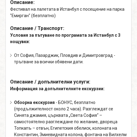
Описание:
Фестивал на лалетата в Истанбул с посещение на парка
"Емирган" (безплатно)
Описание / Транспорт:
Условия за пътуване по програмата за Истанбул с 3
нощувки:
От София, Пазарджик, Пловдив и Димитровград -
тръгване за всички обявени дати.
Описание / допълнителни услуги:
Информация за допълнителните екскурзии:
Обзорна екскурзия
- БОНУС, безплатно
(продължителност около 2 часа). Разглеждат се
Синята джамия, църквата „Света София“ –
самостоятелно разглеждане по желание, двореца
Топкапъ – отвън, Египетския обелиск, колоната на
Константин, Змиевидната колона, фонтана на Вилхелм