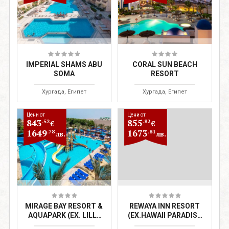
IMPERIAL SHAMS ABU
CORAL SUN BEACH
SOMA
RESORT
Хургада, Египет
Хургада, Египет
Цени от
Цени от
843
855
.52
.82
€
€
1649
1673
.78
.84
лв.
лв.
MIRAGE BAY RESORT &
REWAYA INN RESORT
AQUAPARK (EX. LILLY
(EX.HAWAII PARADISE
LAND)
AQUA PARK RESORT)