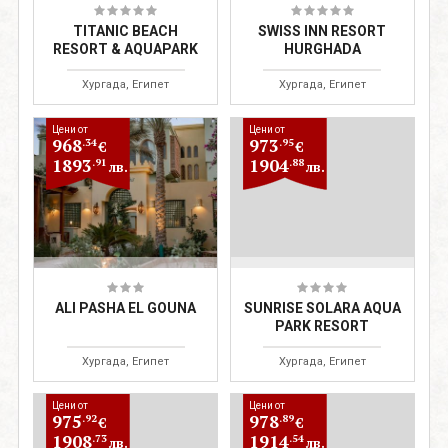
TITANIC BEACH
SWISS INN RESORT
RESORT & AQUAPARK
HURGHADA
Хургада, Египет
Хургада, Египет
Цени от
Цени от
968
973
.34
.95
€
€
1893
1904
.91
.88
лв.
лв.
ALI PASHA EL GOUNA
SUNRISE SOLARA AQUA
PARK RESORT
Хургада, Египет
Хургада, Египет
Цени от
Цени от
975
978
.92
.89
€
€
1908
1914
.73
.54
лв.
лв.