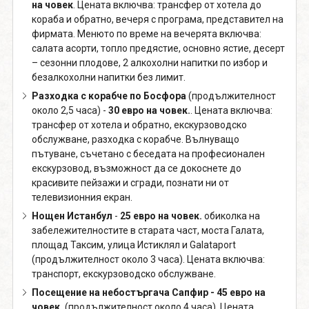
на човек
. Цената включва: трансфер от хотела до
кораба и обратно, вечеря с програма, представител на
фирмата. Менюто по време на вечерята включва:
салата асорти, топло предястие, основно ястие, десерт
– сезонни плодове, 2 алкохолни напитки по избор и
безалкохолни напитки без лимит.
Разходка с корабче по Босфора
(продължителност
около 2,5 часа) -
30 евро на човек.
. Цената включва:
трансфер от хотела и обратно, екскурзоводско
обслужване, разходка с корабче. Вълнуващо
пътуване, съчетано с беседата на професионален
екскурзовод, възможност да се докоснете до
красивите пейзажи и сгради, познати ни от
телевизионния екран.
Нощен Истанбул
-
25 евро на човек.
обиколка на
забележителностите в старата част, моста Галата,
площад Таксим, улица Истиклял и Galataport
(продължителност около 3 часа). Цената включва:
транспорт, екскурзоводско обслужване.
Посещение на небостъргача Сапфир - 45 евро на
човек.
(продължителност около 4 часа). Цената