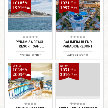
1018
1021
.15
.06
€
€
1991
1997
.33
.02
лв.
лв.
PYRAMISA BEACH
CALIMERA BLEND
RESORT SAHL
PARADISE RESORT
HASHEESH
Хургада, Египет
Хургада, Египет
Цени от
Цени от
1024
1031
.30
.15
€
€
2003
2016
.36
.75
лв.
лв.