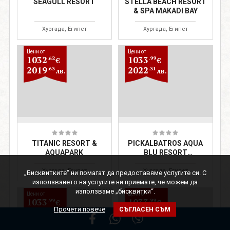
SEAGULL RESORT
STELLA BEACH RESORT
& SPA MAKADI BAY
Хургада, Египет
Хургада, Египет
Цени от
Цени от
1032
1033
.62
.99
€
€
2019
2022
.63
.31
лв.
лв.
TITANIC RESORT &
PICKALBATROS AQUA
AQUAPARK
BLU RESORT
HURGHADA
Хургада, Египет
Хургада, Египет
„Бисквитките“ ни помагат да предоставяме услугите си. С
използването на услугите ни приемате, че можем да
използваме „бисквитки“.
Цени от
Цени от
1033
1033
.99
.99
€
€
Прочети повече
СЪГЛАСЕН СЪМ
2022
2022
.31
.31
лв.
лв.