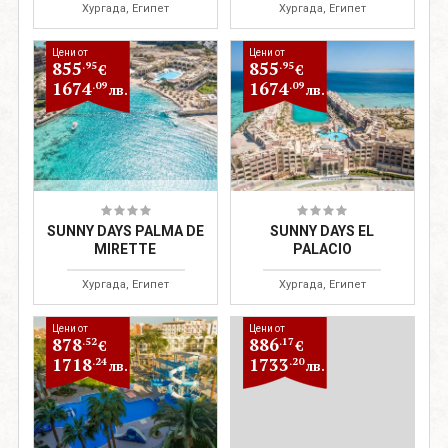
Хургада, Египет
Хургада, Египет
Цени от
Цени от
855
855
.95
.95
€
€
1674
1674
.09
.09
лв.
лв.
SUNNY DAYS PALMA DE
SUNNY DAYS EL
MIRETTE
PALACIO
Хургада, Египет
Хургада, Египет
Цени от
Цени от
878
886
.52
.17
€
€
1718
1733
.24
.20
лв.
лв.