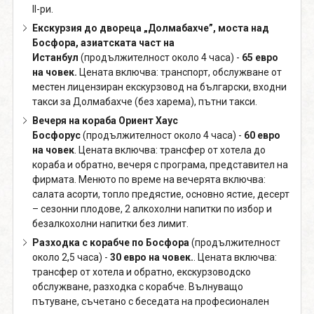
II-ри.
Екскурзия до двореца „Долмабахче”, моста над
Босфора, азиатската част на
Истанбул
(продължителност около 4 часа) -
65 евро
на човек.
Цената включва: транспорт, обслужване от
местен лицензиран екскурзовод на български, входни
такси за Долмабахче (без харема), пътни такси.
Вечеря на кораба Ориент Хаус
Босфорус
(продължителност около 4 часа) -
60 евро
на човек
. Цената включва: трансфер от хотела до
кораба и обратно, вечеря с програма, представител на
фирмата. Менюто по време на вечерята включва:
салата асорти, топло предястие, основно ястие, десерт
– сезонни плодове, 2 алкохолни напитки по избор и
безалкохолни напитки без лимит.
Разходка с корабче по Босфора
(продължителност
около 2,5 часа) -
30 евро на човек.
. Цената включва:
трансфер от хотела и обратно, екскурзоводско
обслужване, разходка с корабче. Вълнуващо
пътуване, съчетано с беседата на професионален