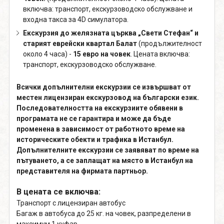
включва: транспорт, екскурзоводско обслужване и
входна такса за 4D симулатора.
Екскурзия до желязната църква „Свети Стефан“ и
старият еврейски квартал Балат
(продължителност
около 4 часа) -
15 евро на човек
. Цената включва:
транспорт, екскурзоводско обслужване.
Всички допълнителни екскурзии се извършват от
местен лицензиран екскурзовод на български език.
Последователността на екскурзиите обявени в
програмата не се гарантира и може да бъде
променена в зависимост от работното време на
историческите обекти и трафика в Истанбул.
Допълнителните екскурзии се заявяват по време на
пътуването, а се заплащат на място в Истанбул на
представителя на фирмата партньор.
В цената се включва:
Транспорт с лицензиран автобус
Багаж в автобуса до 25 кг. на човек, разпределени в