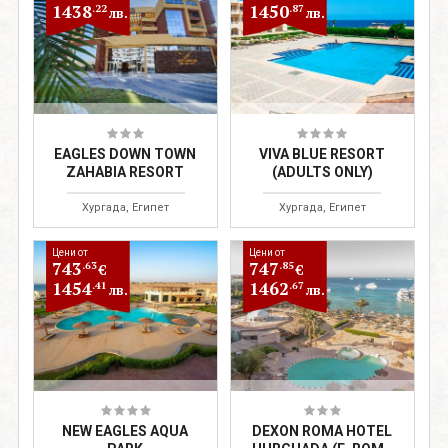
1438
1450
.22
.87
лв.
лв.
EAGLES DOWN TOWN
VIVA BLUE RESORT
ZAHABIA RESORT
(ADULTS ONLY)
Хургада, Египет
Хургада, Египет
Цени от
Цени от
743
747
.63
.85
€
€
1454
1462
.41
.67
лв.
лв.
NEW EAGLES AQUA
DEXON ROMA HOTEL