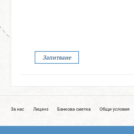
0888 319166
СВЪРЖИ СЕ С НАС
Запитване
За нас
Лиценз
Банкова сметка
Общи условия