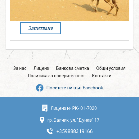
поверителност
0888 319166
Запитване
Запитване
СВЪРЖИ СЕ С НАС
За нас
Лиценз
Банкова сметка
Общи условия
Политика за поверителност
Контакти
Посетете ни във Facebook
Лиценз № РК- 01-7020
гр. Балчик, ул. "Дунав" 17
+359888319166