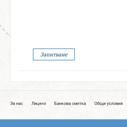
0888 319166
СВЪРЖИ СЕ С НАС
Запитване
За нас
Лиценз
Банкова сметка
Общи условия