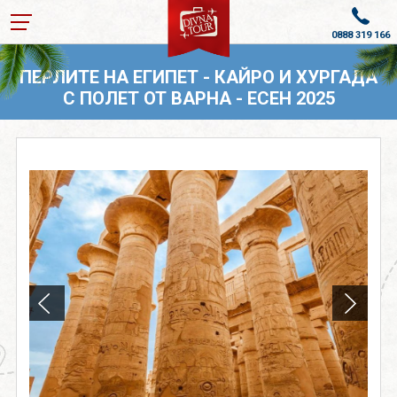
0888 319 166
ПОЧИВКИ В ТУРЦИЯ 2026
ПЕРЛИТЕ НА ЕГИПЕТ - КАЙРО И ХУРГАДА
С ПОЛЕТ ОТ ВАРНА - ЕСЕН 2025
ПОЧИВКИ ОТ ВАРНА
КРУИЗИ С ВОДАЧ
КРУИЗИ
ПОЛЕТИ ДО ГЕРМАНИЯ
ПОЧИВКИ И ЕКСКУРЗИИ
ОЩЕ
За нас
Лиценз
Банкова сметка
Общи условия
Политика за
Контакти