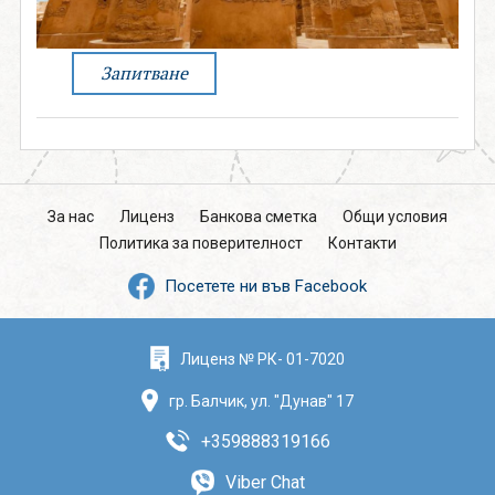
поверителност
Запитване
0888 319166
Запитване
СВЪРЖИ СЕ С НАС
За нас
Лиценз
Банкова сметка
Общи условия
Политика за поверителност
Контакти
Посетете ни във Facebook
Лиценз № РК- 01-7020
гр. Балчик, ул. "Дунав" 17
+359888319166
Viber Chat