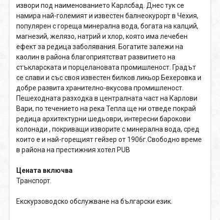
извори под наименованието Карлсбад. Днес тук се
намира най-големият и известен балнеокурорт в Чехия,
популярен с гореща минерална вода, богата на калций,
магнезий, желязо, натрий и хлор, която има лечебен
ефект за редица заболявания. Богатите залежи на
каолин в района благоприятстват развитието на
стъкларската и порцелановата промишленост. Градът
се слави и със своя известен билков ликьор Бехеровка и
добре развита хранително-вкусова промишленост.
Пешеходната разходка в централната част на Карлови
Вари, по течението на река Тепла ще ни отведе покрай
редица архитектурни шедьоври, интересни барокови
колонади , покриващи изворите с минерална вода, сред
които е и най-горещият гейзер от 1906г.Свободно време
в района на престижния хотел PUB
Цената включва
Транспорт.
Екскурзоводско обслужване на български език.