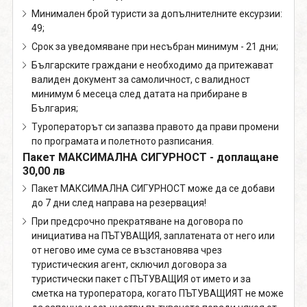
Минимален брой туристи за допълнителните ексурзии:
49;
Срок за уведомяване при несъбран минимум - 21 дни;
Българските граждани е необходимо да притежават
валиден документ за самоличност, с валидност
минимум 6 месеца след датата на прибиране в
България;
Туроператорът си запазва правото да прави промени
по програмата и полетното разписания.
Пакет МАКСИМАЛНА СИГУРНОСТ - доплащане
30,00 лв
Пакет МАКСИМАЛНА СИГУРНОСТ може да се добави
до 7 дни след направа на резервация!
При предсрочно прекратяване на договора по
инициатива на ПЪТУВАЩИЯ, заплатената от него или
от негово име сума се възстановява чрез
туристическия агент, сключил договора за
туристически пакет с ПЪТУВАЩИЯ от името и за
сметка на туроператора, когато ПЪТУВАЩИЯТ не може