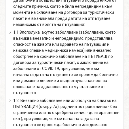
да започне и осъществи пътуването поради някоя от
следните причини, която е била непредвидима към
момента на сключване на договора за туристически
пакет и е възникнала преди датата на отпътуване
независимо от волята на пътуващия:
1.1.Злополука, акутно заболяване (заболяване, което
възниква внезапно и непредвидимо, представлява
опасност за живота или здравето на пътуващия и
изисква спешна медицинска намеса) или внезапно
обостряне на хронично заболяване на ПЪТУВАЩ по
договора за туристически пакет, с изключение на
заболяване от COVID 19, при условие, че към
началната дата на пътуването се провежда болнично
или домашно лечение и съществува опасност за
влошаване на здравословното му състояние от
пътуването.
1.2. Внезапно заболяване или злополука на близък на
ПЪТУВАЩИЯ (съпруг/а), роднина по права линия - без
ограничения или по съребрена линия - до втора степен
вкл.), при условие, че към началната дата на
пътуването се провежда болнично или домашно