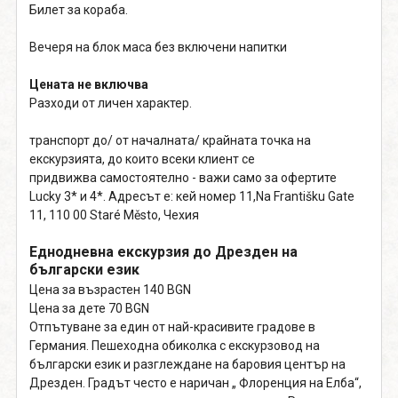
Билет за кораба.
Вечеря на блок маса без включени напитки
Цената не включва
Разходи от личен характер.
транспорт до/ от началната/ крайната точка на
екскурзията, до които всеки клиент се
придвижва самостоятелно - важи само за офертите
Lucky 3* и 4*. Адресът е: кей номер 11,Na Františku Gate
11, 110 00 Staré Město, Чехия
Еднодневна екскурзия до Дрезден на
български език
Цена за възрастен 140 BGN
Цена за дете 70 BGN
Отпътуване за един от най-красивите градове в
Германия. Пешеходна обиколка с екскурзовод на
български език и разглеждане на баровия център на
Дрезден. Градът често е наричан „ Флоренция на Елба“,