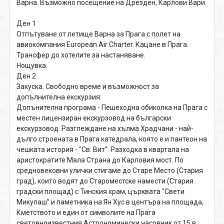
Варна. Възможно посещение на Дрезден, Карлови Вари.
Ден 1
Oтпътуване от летище Варна за Прага с полет на
авиокомпания European Air Charter. Кацане в Прага.
Трансфер до хотелите за настаняване.
Нощувка.
Ден 2
Закуска. Свободно време и възможност за
допълнителна екскурзия:
Допънителна програма - Пешеходна обиколка на Прага с
местен лицензиран екскурзовод на български
екскурзовод. Разглеждане на хълма Храдчани - най-
дълго строената в Прага катедрала, която е и пантеон на
чешката история - "Св. Вит“. Разходка в квартала на
аристократите Мала Страна до Карловия мост. По
средновековни улички стигаме до Старе Место (Стария
град), които водят до Староместске намести (Стария
градски площад) с Тинския храм, църквата "Свети
Микулаш” и паметника на Ян Хус в центъра на площада,
Кметството и един от символите на Прага
световноизвестния Астрономически часовник от 15 в.