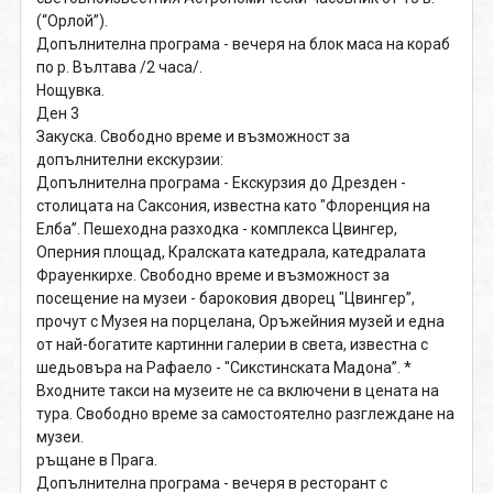
(“Орлой”).
Допълнителна програма - вечеря на блок маса на кораб
по р. Вълтава /2 часа/.
Нощувка.
Ден 3
Закуска. Свободно време и възможност за
допълнителни екскурзии:
Допълнителна програма - Екскурзия до Дрезден -
столицата на Саксония, известна като "Флоренция на
Елба”. Пешеходна разходка - комплекса Цвингер,
Оперния площад, Кралската катедрала, катедралата
Фрауенкирхе. Свободно време и възможност за
посещение на музеи - бароковия дворец "Цвингер”,
прочут с Музея на порцелана, Оръжейния музей и една
от най-богатите картинни галерии в света, известна с
шедьовъра на Рафаело - "Сикстинската Мадона”. *
Входните такси на музеите не са включени в цената на
тура. Свободно време за самостоятелно разглеждане на
музеи.
ръщане в Прага.
Допълнителна програма - вечеря в ресторант с