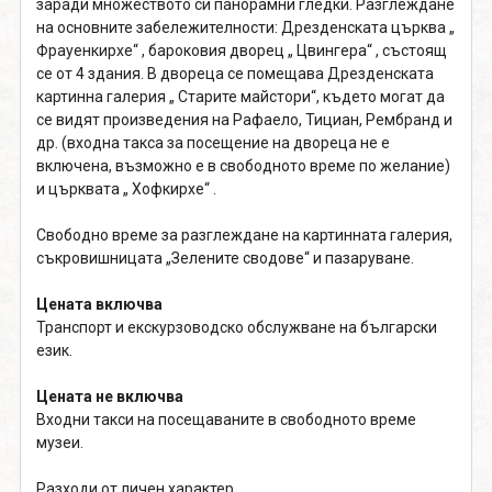
заради множеството си панорамни гледки. Разглеждане
на основните забележителности: Дрезденската църква „
Фрауенкирхе“ , бароковия дворец „ Цвингера“ , състоящ
се от 4 здания. В двореца се помещава Дрезденската
картинна галерия „ Старите майстори“, където могат да
се видят произведения на Рафаело, Тициан, Рембранд и
др. (входна такса за посещение на двореца не е
включена, възможно е в свободното време по желание)
и църквата „ Хофкирхе“ .
Свободно време за разглеждане на картинната галерия,
съкровишницата „Зелените сводове“ и пазаруване.
Цената включва
Транспорт и екскурзоводско обслужване на български
език.
Цената не включва
Входни такси на посещаваните в свободното време
музеи.
Разходи от личен характер.