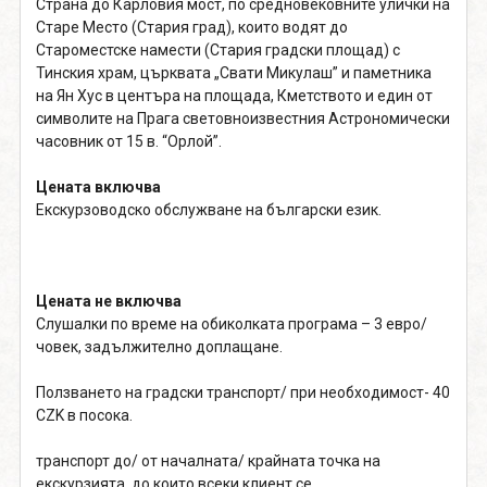
Страна до Карловия мост, по средновековните улички на
Старе Место (Стария град), които водят до
Староместске намести (Стария градски площад) с
Тинския храм, църквата „Свати Микулаш” и паметника
на Ян Хус в центъра на площада, Кметството и един от
символите на Прага световноизвестния Астрономически
часовник от 15 в. “Орлой”.
Цената включва
Екскурзоводско обслужване на български език.
Цената не включва
Слушалки по време на обиколката програма – 3 евро/
човек, задължително доплащане.
Ползването на градски транспорт/ при необходимост- 40
CZK в посока.
транспорт до/ от началната/ крайната точка на
екскурзията, до които всеки клиент се