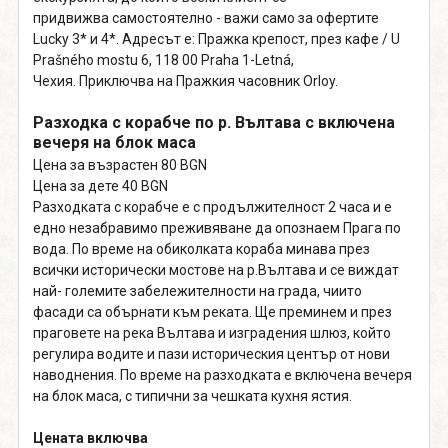
придвижва самостоятелно - важи само за офертите
Lucky 3* и 4*. Адресът е: Пражка крепост, през кафе / U
Prašného mostu 6, 118 00 Praha 1-Letná,
Чехия. Приключва на Пражкия часовник Orloy.
Разходка с корабче по р. Вълтава с включена
вечеря на блок маса
Цена за възрастен 80 BGN
Цена за дете 40 BGN
Разходката с корабче е с продължителност 2 часа и е
едно незабравимо преживяване да опознаем Прага по
вода. По време на обиколката кораба минава през
всички исторически мостове на р.Вълтава и се виждат
най- големите забележителности на града, чиито
фасади са обърнати към реката. Ще преминем и през
праговете на река Вълтава и изградения шлюз, който
регулира водите и пази историческия център от нови
наводнения. По време на разходката е включена вечеря
на блок маса, с типични за чешката кухня ястия.
Цената включва