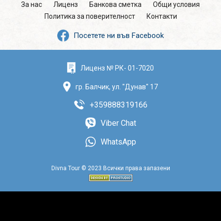
За нас
Лиценз
Банкова сметка
Общи условия
Политика за поверителност
Контакти
Посетете ни във Facebook
Лиценз № РК- 01-7020
гр. Балчик, ул. "Дунав" 17
+359888319166
Viber Chat
WhatsApp
Divna Tour © 2023 Всички права запазени