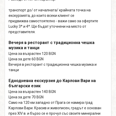
транспорт до/ от началната/ крайната точка на
екскурзията, до които всеки клиент се
придвижва самостоятелно - важи само за офертите
Lucky 3* и 4*. Ще бъдат уточнени на място от
представителя.
Вечеря в ресторант с традиционна чешка
музика и танци
Цена за възрастен 120 BGN
Цена за дете 60 BGN
Вечеря в ресторант с традиционна чешка музика и
танци
Еднодневна екскурзия до Карлови Вари на
български език
Цена за възрастен 140 BGN
Цена за дете 70 BGN
Само на 120 км западно от Прага се намира град
Карлови Вари. Красив и живописен, градът е основан
през XIV в. и бързо се е прочул със своите минерални